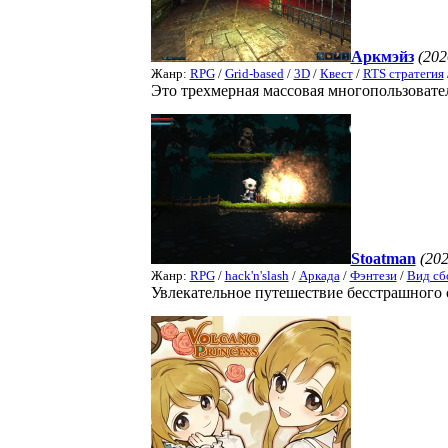
Аркмэйз
(202
Жанр:
RPG
/
Grid-based
/
3D
/
Квест
/
RTS стратегия
Это трехмерная массовая многопользовател
Stoatman
(202
Жанр:
RPG
/
hack'n'slash
/
Аркада
/
Фэнтези
/
Вид сб
Увлекательное путешествие бесстрашного 