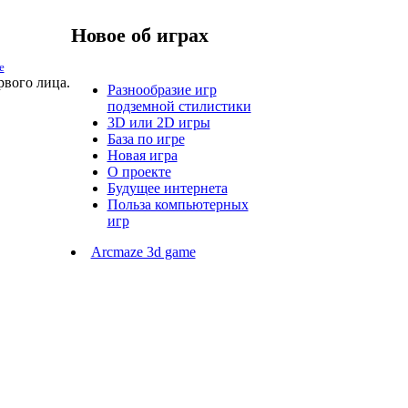
Новое об играх
е
рвого лица.
Разнообразие игр
подземной стилистики
3D или 2D игры
База по игре
Новая игра
О проекте
Будущее интернета
Польза компьютерных
игр
Arcmaze 3d game