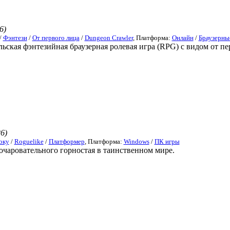
6)
/
Фэнтези
/
От первого лица
/
Dungeon Crawler
, Платформа:
Онлайн
/
Браузерны
ьская фэнтезийная браузерная ролевая игра (RPG) с видом от пе
6)
оку
/
Roguelike
/
Платформер
, Платформа:
Windows
/
ПК игры
очаровательного горностая в таинственном мире.