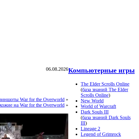
06.08.2026
Компьютерные игры
The Elder Scrolls Online
(
база знаний The Elder
Scrolls Online
)
иншоты War for the Overworld
»
New World
ожие на War for the Overworld
»
World of Warcraft
Dark Souls III
(
база знаний Dark Souls
III
)
Lineage 2
Legend of Grimrock