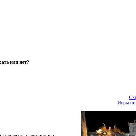
грать или нет?
Скр
Игры пох
ья, отходя от традиционных