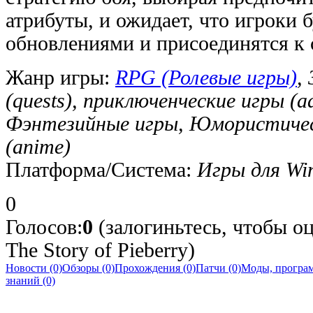
атрибуты, и ожидает, что игроки б
обновлениями и присоединятся к 
Жанр игры:
RPG (Ролевые игры)
,
(quests), приключенческие игры (a
Фэнтезийные игры, Юмористичес
(anime)
Платформа/Система:
Игры для Wi
0
Голосов:
0
(залогиньтесь, чтобы оц
The Story of Pieberry)
Новости (0)
Обзоры (0)
Прохождения (0)
Патчи (0)
Моды, програм
знаний (0)