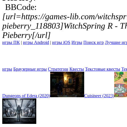
BBCode:
[url=https://games-lib.com/witchspri
pieberry_118803]WitchSpring R - Th
Pieberry[/url]
игры ПК
|
игры Android
|
игры iOS
Игры
Поиск игр
Лучшие иг
игры
Браузерные игры
Стратегии
Квесты
Текстовые квесты
Те
Dungeons of Edera (2020)
Cuisineer (2023)