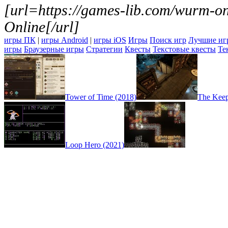
[url=https://games-lib.com/wurm-
Online[/url]
игры ПК
|
игры Android
|
игры iOS
Игры
Поиск игр
Лучшие иг
игры
Браузерные игры
Стратегии
Квесты
Текстовые квесты
Те
Tower of Time (2018)
The Keep
Loop Hero (2021)