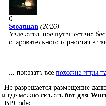
0
Stoatman
(2026)
Увлекательное путешествие бе
очаровательного горностая в т
... показать все
похожие игры н
Не разрешается размещение данн
и где можно скачать
бот для Wur
BBCode: