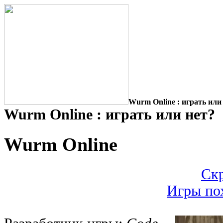
Wurm Online : играть или
Wurm Online : играть или нет?
Wurm Online
Ск
Игры по