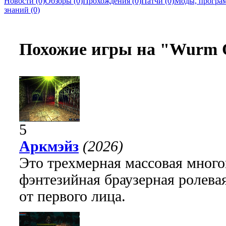
Новости (0)
Обзоры (0)
Прохождения (0)
Патчи (0)
Моды, програм
знаний (0)
Похожие игры на "Wurm 
5
Аркмэйз
(2026)
Это трехмерная массовая много
фэнтезийная браузерная ролева
от первого лица.