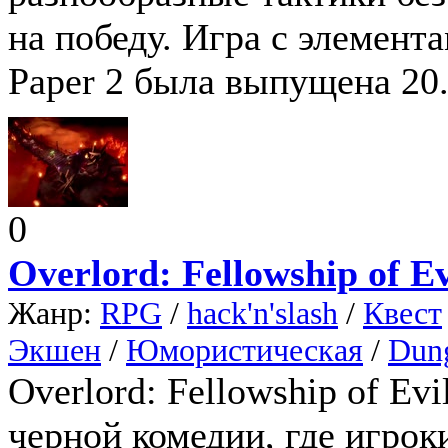
на победу. Игра с элемент
Paper 2 была выпущена 20.
0
Overlord: Fellowship of Ev
Жанр:
RPG
/
hack'n'slash
/
Квест
Экшен
/
Юмористическая
/
Dun
Overlord: Fellowship of Ev
черной комедии, где игрок