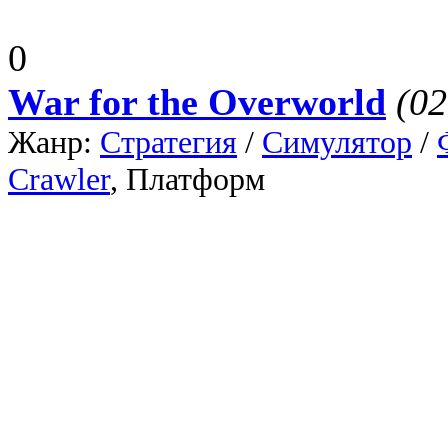
0
War for the Overworld
(02
Жанр:
Стратегия
/
Симулятор
/
Crawler
, Платформа:
Windows
/
Игра War for the Overworl
пользовательских подземел
роли управления сложными
Юмористическая игра War f