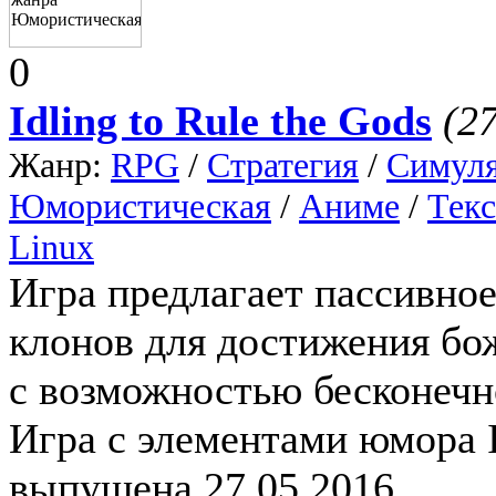
0
Idling to Rule the Gods
(2
Жанр:
RPG
/
Стратегия
/
Симул
Юмористическая
/
Аниме
/
Тек
Linux
Игра предлагает пассивно
клонов для достижения бож
с возможностью бесконечн
Игра с элементами юмора I
выпущена 27.05.2016.