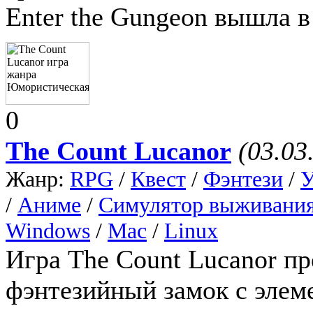
Enter the Gungeon вышла в
0
The Count Lucanor
(03.03
Жанр:
RPG
/
Квест
/
Фэнтези
/
/
Аниме
/
Симулятор выживани
Windows
/
Mac
/
Linux
Игра The Count Lucanor пр
фэнтезийный замок с элем