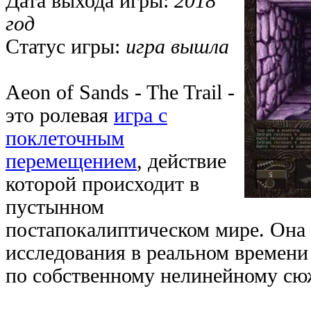
Дата выхода игры:
2018
год
Статус игры:
игра вышла
Aeon of Sands - The Trail -
это ролевая
игра c
поклеточным
перемещением
, действие
которой происходит в
пустынном
постапокалиптическом мире. Она с
исследования в реальном времени
по собственному нелинейному сю