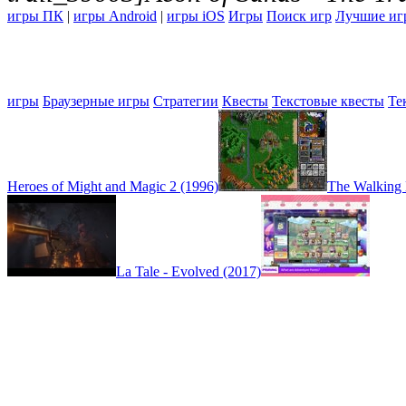
игры ПК
|
игры Android
|
игры iOS
Игры
Поиск игр
Лучшие иг
игры
Браузерные игры
Стратегии
Квесты
Текстовые квесты
Те
Heroes of Might and Magic 2 (1996)
The Walking 
La Tale - Evolved (2017)