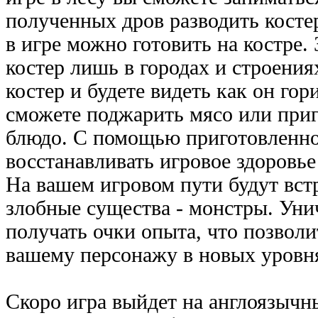
полученных дров разводить косте
в игре можно готовить на костре.
костер лишь в городах и строения
костер и будете видеть как он гор
сможете поджарить мясо или приг
блюдо. С помощью приготовленно
восстанавливать игровое здоровье
На вашем игровом пути будут вст
злобные существа - монстры. Уни
получать очки опыта, что позволи
вашему персонажу в новых уровня
Скоро игра выйдет на англоязыч