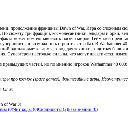
емени, продолжение франшизы Dawn of War. Игра со сложным сю
 По сюжету три фракции, космодесантники, эльдары и орки, вед
факта может помочь завоевать тысячи миров. Геймплей представ
супер-юниты и возможность строительства баз. В Warhammer 40
акций одинаковые: казармы, завод для техники, защитная башня и
ия. Супергерои настолько сильны, что могут практически измен
 из предыдущих частей, но по мнению игроков Warhammer 40 000:
 игры про космос (space games), Фэнтезийные игры, Изометриче
я Linux
n of War 3)
мы (0)
Чит-коды (0)
Скриншоты (2)
База знаний (0)