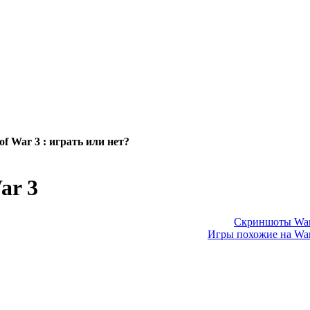
f War 3 : играть или нет?
ar 3
Скриншоты Warh
Игры похожие на War