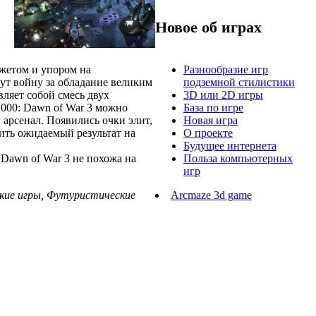
Новое об играх
жетом и упором на
Разнообразие игр
ут войну за обладание великим
подземной стилистики
ляет собой смесь двух
3D или 2D игры
 000: Dawn of War 3 можно
База по игре
 арсенал. Появились очки элит,
Новая игра
ить ожидаемый результат на
О проекте
Будущее интернета
 Dawn of War 3 не похожа на
Польза компьютерных
игр
ские игры, Футуристические
Arcmaze 3d game