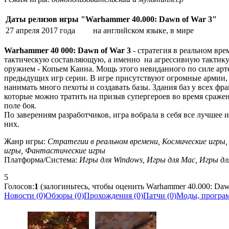
Даты релизов игры "Warhammer 40.000: Dawn of War 3"
27 апреля 2017 года
на английском языке, в мире
Warhammer 40 000: Dawn of War 3
- стратегия в реальном вр
тактическую составляющую, а именно на агрессивную тактику.
оружием - Копьем Каина. Мощь этого невиданного по силе арте
предыдущих игр серии. В игре присутствуют огромные армии, 
нанимать много пехоты и создавать базы. Здания баз у всех фр
которые можно тратить на призыв супергероев во время сражен
поле боя.
По заверениям разработчиков, игра вобрала в себя все лучшее
них.
Жанр игры:
Стратегии в реальном времени, Космические игры,
игры, Фантастические игры
Платформа/Система:
Игры для Windows, Игры для Mac, Игры дл
5
Голосов:
1
(залогиньтесь, чтобы оценить Warhammer 40.000: Daw
Новости (0)
Обзоры (0)
Прохождения (0)
Патчи (0)
Моды, програм