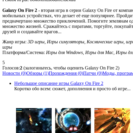
Galaxy On Fire 2
- вторая игра в серии Galaxy On Fire от компа
мобильных устройствах, что делает её еще популярнее. Пройд
предначертано множество приключений. Помогите землянам одо
множество жизней. Сражайтесь с пиратами, торгуйте, покупайт
друзей и создавайте врагов...
Жанр игры:
3D игры, Игры симуляторы, Космические игры, игр
игры
Платформа/Система:
Игры для Windows, Игры для Mac, Игры для
5
Голосов:
2
(залогиньтесь, чтобы оценить Galaxy On Fire 2)
Новости (0)
Обзоры (1)
Прохождения (0)
Патчи (0)
Моды, програм
Небольшое описание игры Galaxy On Fire 2
Коротко обо всем: сюжет, дополнения и просто об игре...