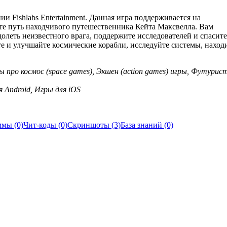
нии Fishlabs Entertainment. Данная игра поддерживается на
ите путь находчивого путешественника Кейта Максвелла. Вам
леть неизвестного врага, поддержите исследователей и спасите
е и улучшайте космические корабли, исследуйте системы, наход
ы про космос (space games), Экшен (action games) игры, Футури
 Android, Игры для iOS
мы (0)
Чит-коды (0)
Скриншоты (3)
База знаний (0)