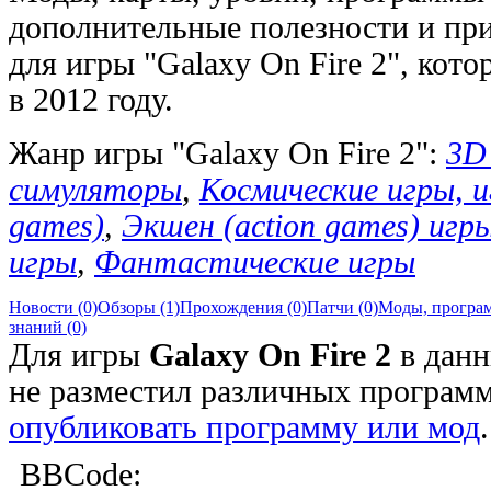
дополнительные полезности и пр
для игры "Galaxy On Fire 2", кото
в 2012 году.
Жанр игры "Galaxy On Fire 2":
3D
симуляторы
,
Космические игры, и
games)
,
Экшен (action games) игр
игры
,
Фантастические игры
Новости (0)
Обзоры (1)
Прохождения (0)
Патчи (0)
Моды, програм
знаний (0)
Для игры
Galaxy On Fire 2
в данн
не разместил различных програм
опубликовать программу или мод
.
BBCode: