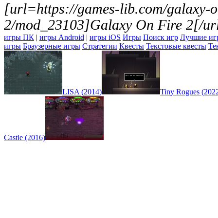
[url=https://games-lib.com/galaxy-o
2/mod_23103]Galaxy On Fire 2[/ur
игры ПК
|
игры Android
|
игры iOS
Игры
Поиск игр
Лучшие иг
игры
Браузерные игры
Стратегии
Квесты
Текстовые квесты
Те
LISA (2014)
Tiny Rogues (202
Castle (2016)