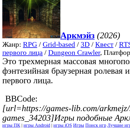
Аркмэйз
(2026)
Жанр:
RPG
/
Grid-based
/
3D
/
Квест
/
RTS
первого лица
/
Dungeon Crawler
, Платфо
Это трехмерная массовая многопо
фэнтезийная браузерная ролевая и
первого лица.
BBCode:
[url=https://games-lib.com/arkmejz/
games_34203]Игры подобные Аркм
игры ПК
|
игры Android
|
игры iOS
Игры
Поиск игр
Лучшие иг