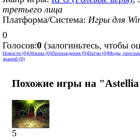
третьего лица
Платформа/Система:
Игры для Wi
0
Голосов:
0
(залогиньтесь, чтобы оце
Новости (0)
Обзоры (0)
Прохождения (0)
Патчи (0)
Моды, програм
знаний (0)
Похожие игры на "Astellia
5