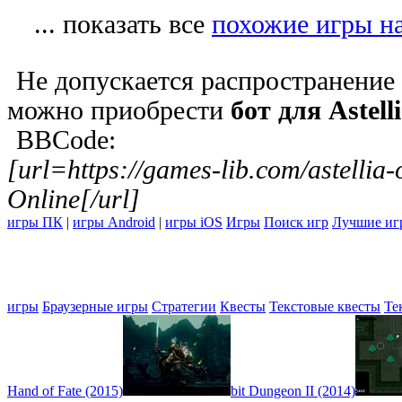
... показать все
похожие игры на 
Не допускается распространение 
можно приобрести
бот для Astell
BBCode:
[url=https://games-lib.com/astellia
Online[/url]
игры ПК
|
игры Android
|
игры iOS
Игры
Поиск игр
Лучшие иг
игры
Браузерные игры
Стратегии
Квесты
Текстовые квесты
Те
Hand of Fate (2015)
bit Dungeon II (2014)