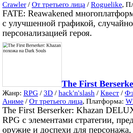
Crawler
/
От третьего лица
/
Roguelike
, П
FATE: Reawakened многоплатформ
с улучшенной графикой, случайно
персонализацией героя.
The First Berserk
Жанр:
RPG
/
3D
/
hack'n'slash
/
Квест
/
Фэ
Аниме
/
От третьего лица
, Платформа:
W
The First Berserker: Khazan DEL
RPG с элементами стратегии, пр
оружие и доспехи для персонажа,