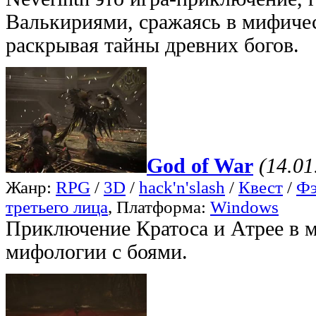
Валькириями, сражаясь в мифиче
раскрывая тайны древних богов.
God of War
(14.01
Жанр:
RPG
/
3D
/
hack'n'slash
/
Квест
/
Фэ
третьего лица
, Платформа:
Windows
Приключение Кратоса и Атрее в 
мифологии с боями.