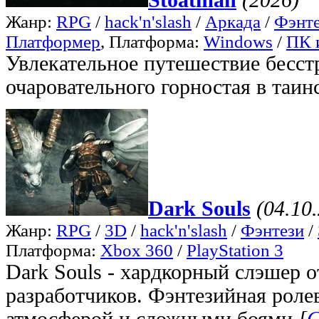
Жанр:
RPG
/
hack'n'slash
/
Аркада
/
Фэнт
Платформер
, Платформа:
Windows
/
ПК 
Увлекательное путешествие бесс
очаровательного горностая в таин
Dark Souls
(04.10
Жанр:
RPG
/
3D
/
hack'n'slash
/
Фэнтези
/
Платформа:
Xbox 360
/
PlayStation 3
Dark Souls - хардкорный слэшер 
разработчиков. Фэнтезийная роле
атмосферой и сложными боями.
[
С