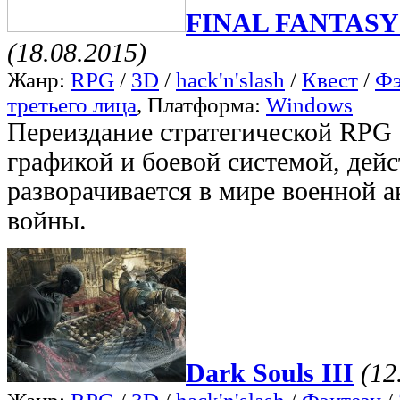
FINAL FANTASY
(18.08.2015)
Жанр:
RPG
/
3D
/
hack'n'slash
/
Квест
/
Фэ
третьего лица
, Платформа:
Windows
Переиздание стратегической RPG
графикой и боевой системой, дейс
разворачивается в мире военной 
войны.
Dark Souls III
(12