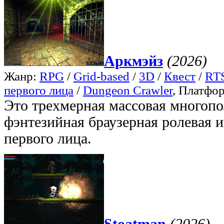
Аркмэйз
(2026)
Жанр:
RPG
/
Grid-based
/
3D
/
Квест
/
RTS
первого лица
/
Dungeon Crawler
, Платфо
Это трехмерная массовая многопо
фэнтезийная браузерная ролевая и
первого лица.
Stoatman
(2026)