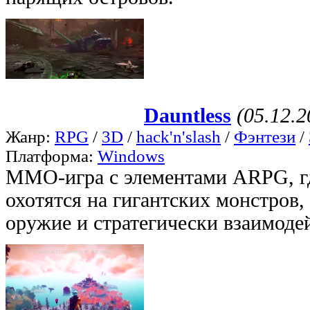
Dauntless
(05.12.2
Жанр:
RPG
/
3D
/
hack'n'slash
/
Фэнтези
/
Платформа:
Windows
ММО-игра с элементами ARPG, гд
охотятся на гигантских монстров,
оружие и стратегически взаимодей