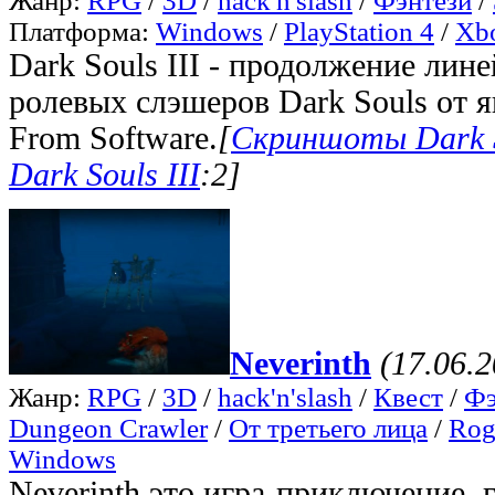
Жанр:
RPG
/
3D
/
hack'n'slash
/
Фэнтези
/
Платформа:
Windows
/
PlayStation 4
/
Xb
Dark Souls III - продолжение лин
ролевых слэшеров Dark Souls от 
From Software.
[
Скриншоты Dark S
Dark Souls III
:2]
Neverinth
(17.06.2
Жанр:
RPG
/
3D
/
hack'n'slash
/
Квест
/
Фэ
Dungeon Crawler
/
От третьего лица
/
Rog
Windows
Neverinth это игра-приключение, 