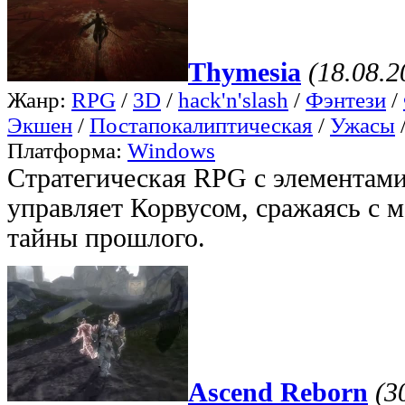
Thymesia
(18.08.2
Жанр:
RPG
/
3D
/
hack'n'slash
/
Фэнтези
/
Экшен
/
Постапокалиптическая
/
Ужасы
Платформа:
Windows
Стратегическая RPG с элементами
управляет Корвусом, сражаясь с 
тайны прошлого.
Ascend Reborn
(3