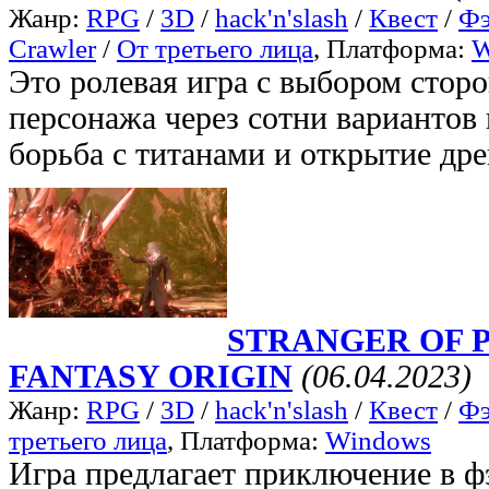
Жанр:
RPG
/
3D
/
hack'n'slash
/
Квест
/
Фэ
Crawler
/
От третьего лица
, Платформа:
W
Это ролевая игра с выбором сторо
персонажа через сотни вариантов
борьба с титанами и открытие дре
STRANGER OF P
FANTASY ORIGIN
(06.04.2023)
Жанр:
RPG
/
3D
/
hack'n'slash
/
Квест
/
Фэ
третьего лица
, Платформа:
Windows
Игра предлагает приключение в ф