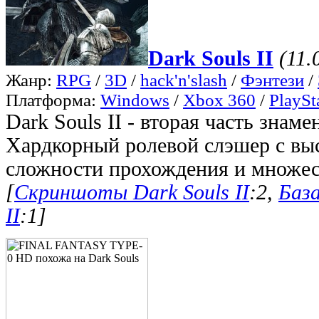
Dark Souls II
(11.
Жанр:
RPG
/
3D
/
hack'n'slash
/
Фэнтези
/
Платформа:
Windows
/
Xbox 360
/
PlaySt
Dark Souls II - вторая часть знаме
Хардкорный ролевой слэшер с вы
сложности прохождения и множес
[
Скриншоты Dark Souls II
:2,
База
II
:1]