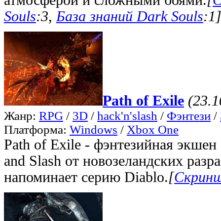
Souls
:3,
База знаний Dark Souls
:1
Path of Exile
(23.1
Жанр:
RPG
/
3D
/
hack'n'slash
/
Фэнтези
/
Платформа:
Windows
/
Xbox One
Path of Exile - фэнтезийная экше
and Slash от новозеландских разр
напоминает серию Diablo.
[
Скринш