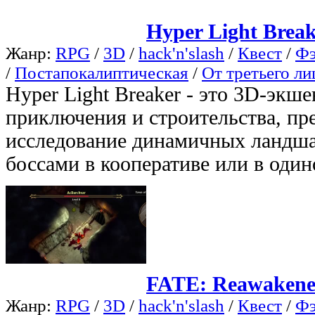
Hyper Light Brea
Жанр:
RPG
/
3D
/
hack'n'slash
/
Квест
/
Фэ
/
Постапокалиптическая
/
От третьего ли
Hyper Light Breaker - это 3D-экш
приключения и строительства, п
исследование динамичных ландша
боссами в кооперативе или в один
FATE: Reawaken
Жанр:
RPG
/
3D
/
hack'n'slash
/
Квест
/
Фэ