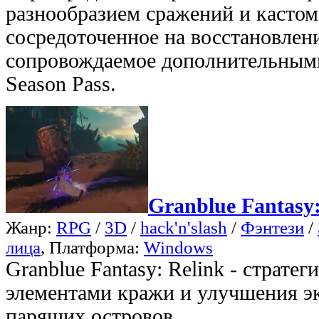
разнообразием сражений и кастом
сосредоточенное на восстановлени
сопровождаемое дополнительным
Season Pass.
Granblue Fantasy:
Жанр:
RPG
/
3D
/
hack'n'slash
/
Фэнтези
/
лица
, Платформа:
Windows
Granblue Fantasy: Relink - страте
элементами кражи и улучшения э
парящих островов.