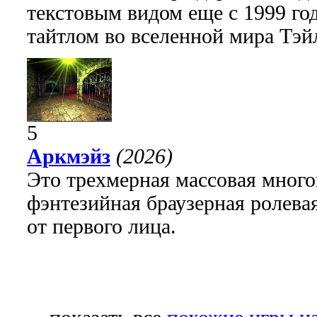
текстовым видом еще с 1999 го
тайтлом во вселенной мира Тэй
5
Аркмэйз
(2026)
Это трехмерная массовая много
фэнтезийная браузерная ролева
от первого лица.