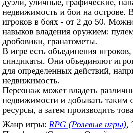
дуэли, уличные, графические, нап
недвижимость и бои на острове. 
игроков в боях - от 2 до 50. Можн
навыков владения оружием: пулеме
дробовики, гранатометы.
В игре есть объединения игроков
синдикаты. Они объединяют игро
для определенных действий, напр
недвижимость.
Персонаж может владеть различ
недвижимости и добывать таким 
ресурсы, а затем производить тов
Жанр игры:
RPG (Ролевые игры)
,