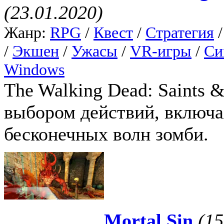
(23.01.2020)
Жанр:
RPG
/
Квест
/
Стратегия
/
Экшен
/
Ужасы
/
VR-игры
/
Си
Windows
The Walking Dead: Saints &
выбором действий, включая
бесконечных волн зомби.
Mortal Sin
(15