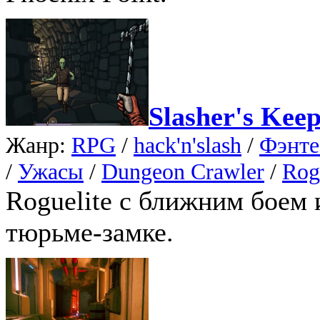
Slasher's Kee
Жанр:
RPG
/
hack'n'slash
/
Фэнте
/
Ужасы
/
Dungeon Crawler
/
Rog
Roguelite с ближним боем
тюрьме-замке.