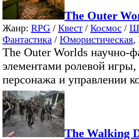
The Outer Wo
Жанр:
RPG
/
Квест
/
Космос
/
Ш
Фантастика
/
Юмористическая
,
The Outer Worlds научно-
элементами ролевой игры, 
персонажа и управлении к
The Walking D