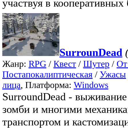
участвуя в кооперативных 
SurrounDead
Жанр:
RPG
/
Квест
/
Шутер
/
От
Постапокалиптическая
/
Ужасы
лица
, Платформа:
Windows
SurroundDead - выживание
зомби и многими механика
транспортом и кастомизац