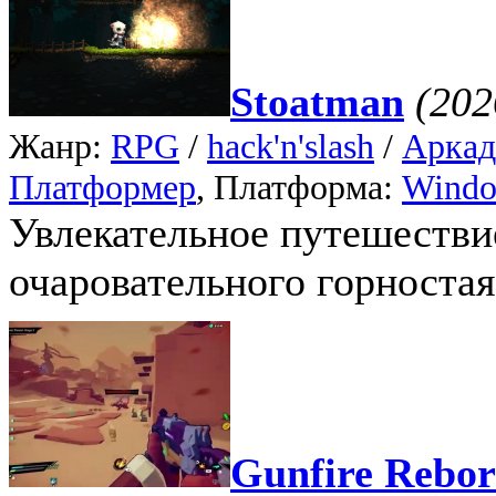
Stoatman
(202
Жанр:
RPG
/
hack'n'slash
/
Аркад
Платформер
, Платформа:
Wind
Увлекательное путешестви
очаровательного горностая
Gunfire Rebo