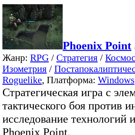
Phoenix Point
Жанр:
RPG
/
Стратегия
/
Космо
Изометрия
/
Постапокалиптиче
Roguelike
, Платформа:
Windows
Стратегическая игра с эл
тактического боя против и
исследование технологий и
Phoenix Point.