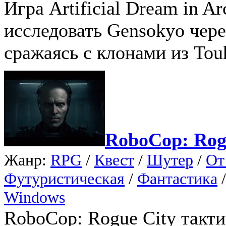
Игра Artificial Dream in A
исследовать Gensokyo чере
сражаясь с клонами из Tou
RoboCop: Rog
Жанр:
RPG
/
Квест
/
Шутер
/
От
Футуристическая
/
Фантастика
Windows
RoboCop: Rogue City такти