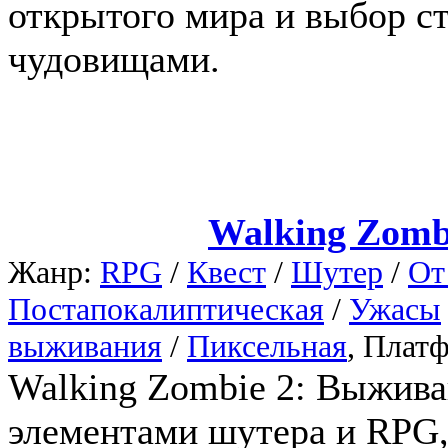
открытого мира и выбор ст
чудовищами.
Walking Zomb
Жанр:
RPG
/
Квест
/
Шутер
/
От
Постапокалиптическая
/
Ужасы
выживания
/
Пиксельная
, Плат
Walking Zombie 2: Выжива
элементами шутера и RPG,