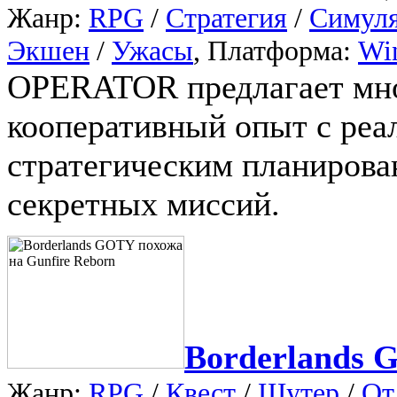
Жанр:
RPG
/
Стратегия
/
Симул
Экшен
/
Ужасы
, Платформа:
Wi
OPERATOR предлагает мно
кооперативный опыт с реа
стратегическим планирова
секретных миссий.
Borderlands
Жанр:
RPG
/
Квест
/
Шутер
/
От