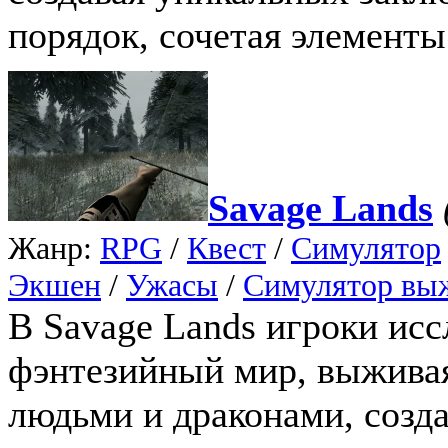
порядок, сочетая элементы
Savage Lands
Жанр:
RPG
/
Квест
/
Симулятор
Экшен
/
Ужасы
/
Симулятор вы
В Savage Lands игроки ис
фэнтезийный мир, выжива
людьми и драконами, созд