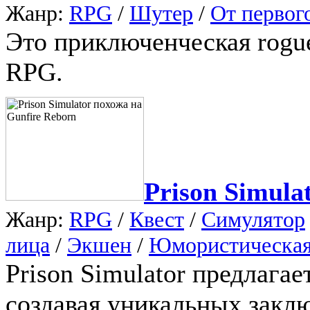
Жанр:
RPG
/
Шутер
/
От первог
Это приключенческая rogue
RPG.
Prison Simula
Жанр:
RPG
/
Квест
/
Симулятор
лица
/
Экшен
/
Юмористическа
Prison Simulator предлага
создавая уникальных закл