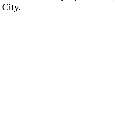
City.
Freeman: Guer
Жанр:
RPG
/
Стратегия
/
Симул