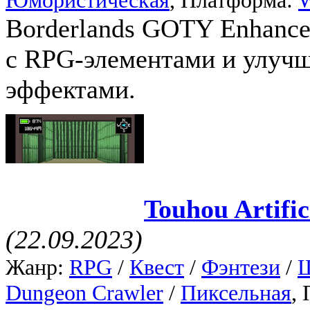
Borderlands GOTY Enhance
с RPG-элементами и улуч
эффектами.
Touhou Artific
(22.09.2023)
Жанр:
RPG
/
Квест
/
Фэнтези
/
Dungeon Crawler
/
Пиксельная
,