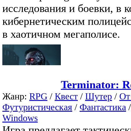
исследования и боевки, в 
кибернетическим полицейс
в хаотичном мегаполисе.
Terminator: R
Жанр:
RPG
/
Квест
/
Шутер
/
От
Футуристическая
/
Фантастика
Windows
Игра предлагает тактичес