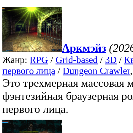
Аркмэйз
(202
Жанр:
RPG
/
Grid-based
/
3D
/
К
первого лица
/
Dungeon Crawler
Это трехмерная массовая 
фэнтезийная браузерная ро
первого лица.