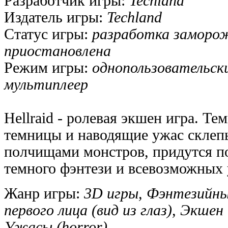
Разработчик игры:
Techland
Издатель игры:
Techland
Статус игры:
разработка заморо
приостановлена
Режим игры:
однопользовательск
мультиплеер
Hellraid - ролевая экшен игра. Те
темницы и наводящие ужас склеп
полчищами монстров, придутся п
темного фэнтези и всевозможных 
Жанр игры:
3D игры, Фэнтезийны
первого лица (вид из глаз), Экшен 
Ужасы (horror)