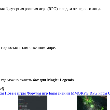
ая браузерная ролевая игра (RPG) с видом от первого лица.
 горностая в таинственном мире.
и где можно скачать
бот для Magic: Legends
.
rl]
ры
Новые игры
Форумы игр
Базы знаний
MMORPG
RPG игры