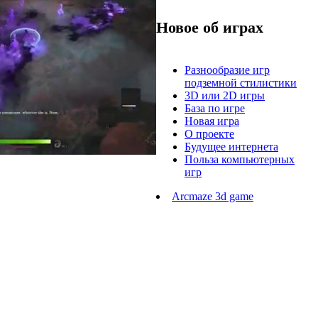
Новое об играх
Разнообразие игр
подземной стилистики
3D или 2D игры
База по игре
Новая игра
О проекте
Будущее интернета
Польза компьютерных
игр
Arcmaze 3d game