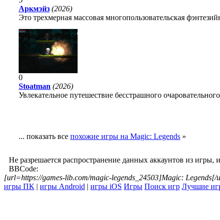
Аркмэйз
(2026)
Это трехмерная массовая многопользовательская фэнтезийн
0
Stoatman
(2026)
Увлекательное путешествие бесстрашного очаровательного
... показать все
похожие игры на Magic: Legends
»
Не разрешается распространение данных аккаунтов из игры, 
BBCode:
[url=https://games-lib.com/magic-legends_24503]Magic: Legends[/u
игры ПК
|
игры Android
|
игры iOS
Игры
Поиск игр
Лучшие иг