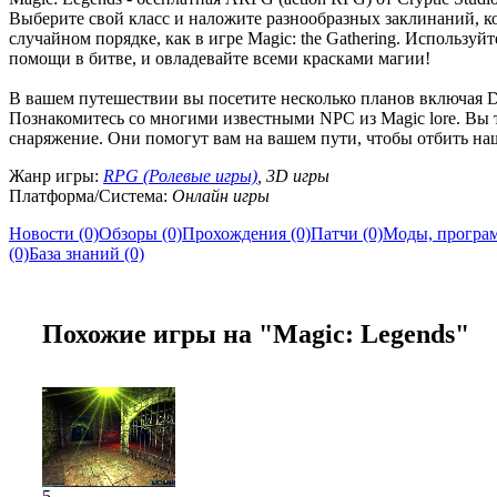
Выберите свой класс и наложите разнообразных заклинаний, к
случайном порядке, как в игре Magic: the Gathering. Используй
помощи в битве, и овладевайте всеми красками магии!
В вашем путешествии вы посетите несколько планов включая Domi
Познакомитесь со многими известными NPC из Magic lore. Вы
снаряжение. Они помогут вам на вашем пути, чтобы отбить наш
Жанр игры:
RPG (Ролевые игры)
, 3D игры
Платформа/Система:
Онлайн игры
Новости (0)
Обзоры (0)
Прохождения (0)
Патчи (0)
Моды, програм
(0)
База знаний (0)
Похожие игры на "Magic: Legends"
5