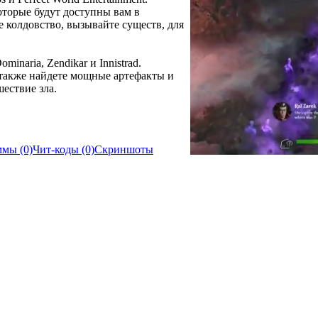
оторые будут доступны вам в
те колдовство, вызывайте существ, для
naria, Zendikar и Innistrad.
 также найдете мощные артефакты и
ествие зла.
мы (0)
Чит-коды (0)
Скриншоты