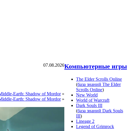
07.08.2026
Компьютерные игры
The Elder Scrolls Online
(
база знаний The Elder
Scrolls Online
)
ddle-Earth: Shadow of Mordor
»
New World
iddle-Earth: Shadow of Mordor
»
World of Warcraft
Dark Souls III
(
база знаний Dark Souls
III
)
Lineage 2
Legend of Grimrock