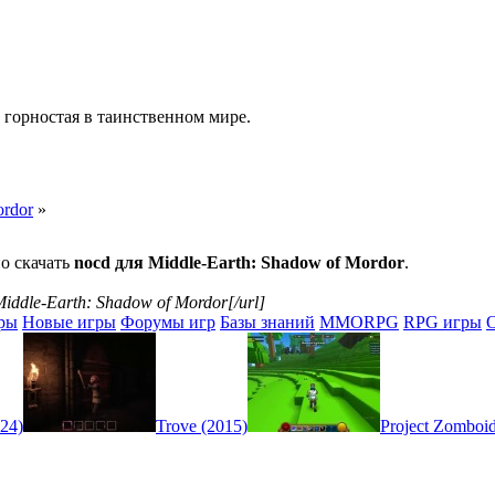
 горностая в таинственном мире.
ordor
»
о скачать
nocd для Middle-Earth: Shadow of Mordor
.
iddle-Earth: Shadow of Mordor[/url]
ры
Новые игры
Форумы игр
Базы знаний
MMORPG
RPG игры
24)
Trove (2015)
Project Zomboid