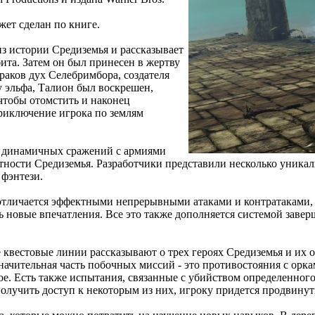
жет сделан по книге.
из истории Средиземья и рассказывает
бита. Затем он был принесен в жертву
аков дух Селебримбора, создателя
у эльфа, Талион был воскрешен,
чтобы отомстить и наконец
приключение игрока по землям
о динамичных сражений с армиями
тности Средиземья. Разработчики представили несколько уника
 фэнтези.
 отличается эффектными непрерывными атаками и контратаками,
ь новые впечатления. Все это также дополняется системой заве
квестовые линии рассказывают о трех героях Средиземья и их о
ачительная часть побочных миссий - это противостояния с орка
ое. Есть также испытания, связанные с убийством определенног
получить доступ к некоторым из них, игроку придется продвинут