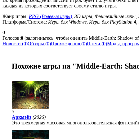
Во время прохождения миссий игрок будет получать очки опыта
каждая из которых соответствует своему стилю игры.
Жанр игры:
RPG (Ролевые игры)
, 3D игры, Фэнтезийные игры,
Платформа/Система:
Игры для Windows, Игры для PlayStation 4,
0
Голосов:
0
(залогиньтесь, чтобы оценить Middle-Earth: Shadow of
Новости (0)
Обзоры (0)
Прохождения (0)
Патчи (0)
Моды, програм
Похожие игры на "Middle-Earth: Sha
5
Аркмэйз
(2026)
Это трехмерная массовая многопользовательская фэнтезийн