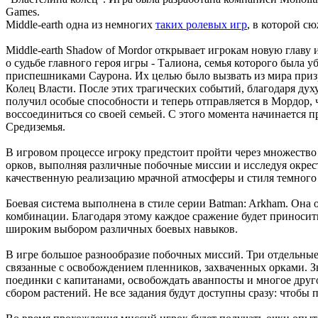
Games.
Middle-earth одна из немногих
таких ролевых игр
, в которой сю
Middle-earth Shadow of Mordor открывает игрокам новую главу 
о судьбе главного героя игры - Талиона, семья которого была у
приспешниками Саурона. Их целью было вызвать из мира призр
Колец Власти. После этих трагических событий, благодаря дух
получил особые способности и теперь отправляется в Мордор, 
воссоединиться со своей семьей. С этого момента начинается 
Средиземья.
В игровом процессе игроку предстоит пройти через множеств
орков, выполняя различные побочные миссии и исследуя окрес
качественную реализацию мрачной атмосферы и стиля темного
Боевая система выполнена в стиле серии Batman: Arkham. Она
комбинации. Благодаря этому каждое сражение будет приносит
широким выбором различных боевых навыков.
В игре большое разнообразие побочных миссий. Три отдельные 
связанные с освобождением пленников, захваченных орками. Зн
поединки с капитанами, освобождать аванпосты и многое друг
сбором растений. Не все задания будут доступны сразу: чтобы 