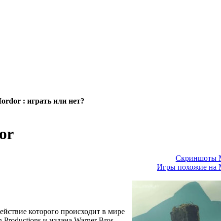
ordor : играть или нет?
or
Скриншоты Mi
Игры похожие на M
действие которого происходит в мире
Productions и издана Warner Bros.