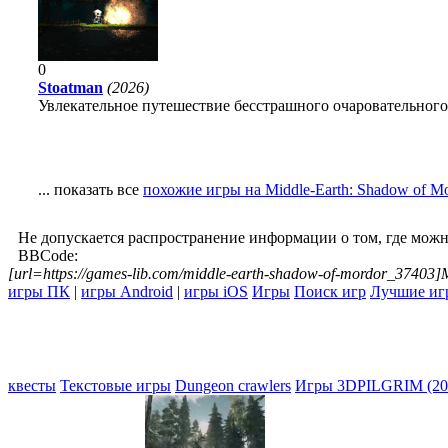
0
Stoatman
(2026)
Увлекательное путешествие бесстрашного очаровательного
... показать все
похожие игры на Middle-Earth: Shadow of M
Не допускается распространение информации о том, где можн
BBCode:
[url=https://games-lib.com/middle-earth-shadow-of-mordor_37403]M
игры ПК
|
игры Android
|
игры iOS
Игры
Поиск игр
Лучшие иг
квесты
Текстовые игры
Dungeon crawlers
Игры 3D
PILGRIM (20