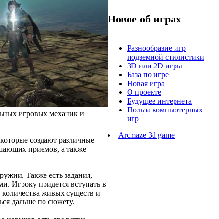
Новое об играх
Разнообразие игр
подземной стилистики
3D или 2D игры
База по игре
Новая игра
О проекте
Будущее интернета
Польза компьютерных
льных игровых механик и
игр
Arcmaze 3d game
 которые создают различные
ршающих приемов, а также
ружии. Также есть задания,
ми. Игроку придется вступать в
о количества живых существ и
ься дальше по сюжету.