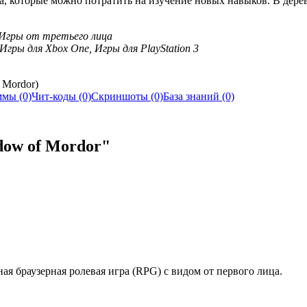
, которые можно потратить на изучение новых навыков. В дерев
 Игры от третьего лица
 Игры для Xbox One, Игры для PlayStation 3
 Mordor)
мы (0)
Чит-коды (0)
Скриншоты (0)
База знаний (0)
dow of Mordor"
ая браузерная ролевая игра (RPG) с видом от первого лица.