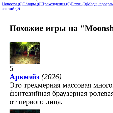
Новости (0)
Обзоры (0)
Прохождения (0)
Патчи (0)
Моды, програм
знаний (0)
Похожие игры на "Moonsh
5
Аркмэйз
(2026)
Это трехмерная массовая много
фэнтезийная браузерная ролева
от первого лица.