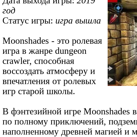
Дата выхода игры:
2019
год
Статус игры:
игра вышла
Moonshades - это ролевая
игра в жанре dungeon
crawler, способная
воссоздать атмосферу и
впечатления от ролевых
игр старой школы.
В фэнтезийной игре Moonshades в
по полному приключений, подзем
наполненному древней магией и 