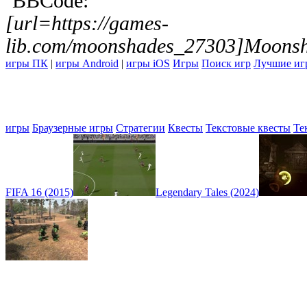
BBCode:
[url=https://games-
lib.com/moonshades_27303]Moonsh
игры ПК
|
игры Android
|
игры iOS
Игры
Поиск игр
Лучшие иг
игры
Браузерные игры
Стратегии
Квесты
Текстовые квесты
Те
FIFA 16 (2015)
Legendary Tales (2024)