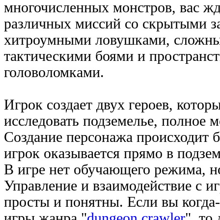
многочисленных монстров, вас ж
различных миссий со скрытыми з
хитроумными ловушками, сложны
тактическими боями и пространс
головоломками.
Игрок создает двух героев, котор
исследовать подземелье, полное 
Создание персонажа происходит б
игрок оказывается прямо в подзем
В игре нет обучающего режима, н
Управление и взаимодействие с и
просты и понятны. Если вы когда-
игры жанра "
dungeon crawler
", то