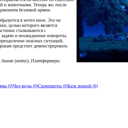
ой и животными. Теперь же, после
оржением безликой армии.
бразуется в нечто иное. Это не
ики, целью которого является
астники сталкиваются с
 задачи и неожиданные повороты.
 преодолении опасных ситуаций,
грокам предстоит демонстрировать
), Аниме (anime), Платформеры
мы (0)
Чит-коды (0)
Скриншоты (0)
База знаний (0)