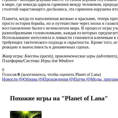
в мире, где некогда царила гармония между человеком, природ
столетий нарастающего дисбаланса, эта гармония нарушена вт
Планета, когда-то наполненная жизнью и красками, теперь прео
просто история борьбы, но и путешествие через эпохи и галакт
восстановление былого великолепия мира. В процессе игры уч
разнообразными головоломками, каждая из которых предлагает
Использование интеллекта и ловкости становится ключевым в
требующих тактического подхода и скрытности. Кроме того, и
реакцию и выносливость в динамичных сценах.
Жанр игры:
Квесты (quests), приключенческие игры (adventures
Платформа/Система:
Игры для Windows
0
Голосов:
0
(залогиньтесь, чтобы оценить Planet of Lana)
Новости (0)
Обзоры (0)
Прохождения (0)
Патчи (0)
Моды, програм
Похожие игры на "Planet of Lana"