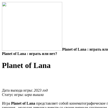
Planet of Lana : играть ил
Planet of Lana : играть или нет?
Planet of Lana
Дата выхода игры:
2023 год
Статус игры:
игра вышла
Игра
Planet of Lana
представляет собой кинематографическое 
героиня - молодая девушка вместе со своим верным спутником