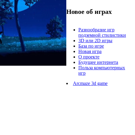
Новое об играх
Разнообразие игр
подземной стилистики
3D или 2D игры
База по игре
Новая игра
О проекте
Будущее интернета
Польза компьютерных
игр
Arcmaze 3d game