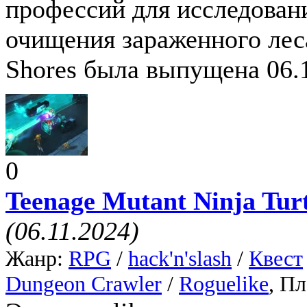
профессий для исследован
очищения зараженного леса
Shores была выпущена 06.1
0
Teenage Mutant Ninja Turt
(06.11.2024)
Жанр:
RPG
/
hack'n'slash
/
Квест
Dungeon Crawler
/
Roguelike
, П