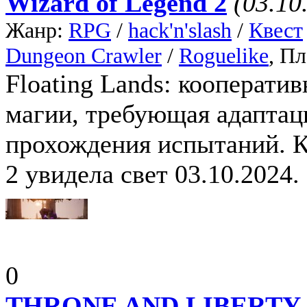
Wizard of Legend 2
(03.10
Жанр:
RPG
/
hack'n'slash
/
Квест
Dungeon Crawler
/
Roguelike
, П
Floating Lands: кооперати
магии, требующая адаптац
прохождения испытаний. К
2 увидела свет 03.10.2024.
0
THRONE AND LIBERTY