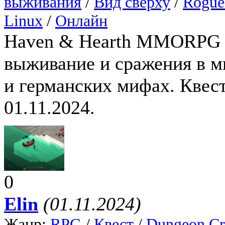
выживания
/
Вид сверху
/
Rogue
Linux
/
Онлайн
Haven & Hearth MMORPG с
выживание и сражения в м
и германских мифах. Квес
01.11.2024.
0
Elin
(01.11.2024)
Жанр:
RPG
/
Квест
/
Dungeon Cr