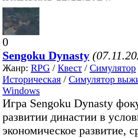
0
Sengoku Dynasty
(07.11.20
Жанр:
RPG
/
Квест
/
Симулятор
Историческая
/
Симулятор выж
Windows
Игра Sengoku Dynasty фок
развитии династии в услов
экономическое развитие, 