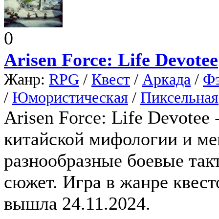
0
Arisen Force: Life Devotee
Жанр:
RPG
/
Квест
/
Аркада
/
Фэ
/
Юмористическая
/
Пиксельная
Arisen Force: Life Devotee
китайской мифологии и ме
разнообразные боевые так
сюжет. Игра в жанре квесто
вышла 24.11.2024.