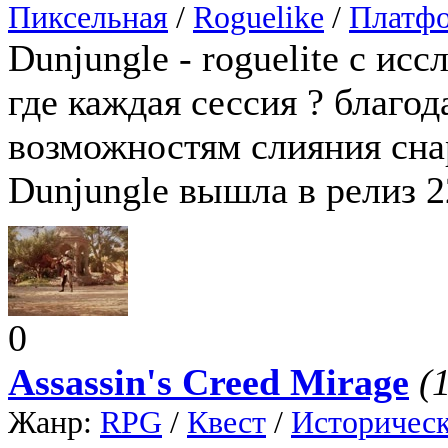
Пиксельная
/
Roguelike
/
Платф
Dunjungle - roguelite с ис
где каждая сессия ? благо
возможностям слияния сна
Dunjungle вышла в релиз 2
0
Assassin's Creed Mirage
(
Жанр:
RPG
/
Квест
/
Историчес