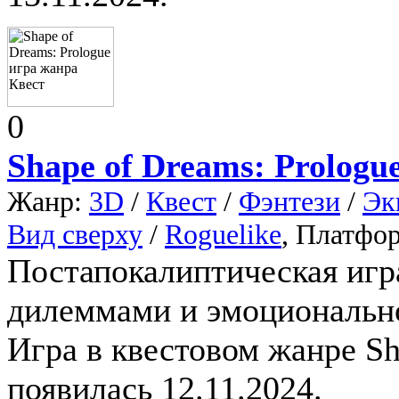
0
Shape of Dreams: Prologu
Жанр:
3D
/
Квест
/
Фэнтези
/
Эк
Вид сверху
/
Roguelike
, Платфо
Постапокалиптическая иг
дилеммами и эмоциональ
Игра в квестовом жанре Sh
появилась 12.11.2024.