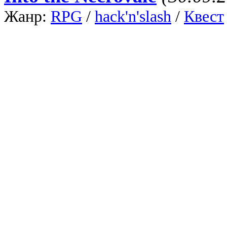
Жанр:
RPG
/
hack'n'slash
/
Квест
Dungeon Crawler
/
Пиксельная
/