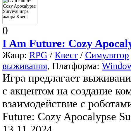
0
I Am Future: Cozy Apocaly
Жанр:
RPG
/
Квест
/
Симулятор
выживания
, Платформа:
Windo
Игра предлагает выживани
с акцентом на создание ко
взаимодействие с роботами
Future: Cozy Apocalypse Su
13.11.2024.