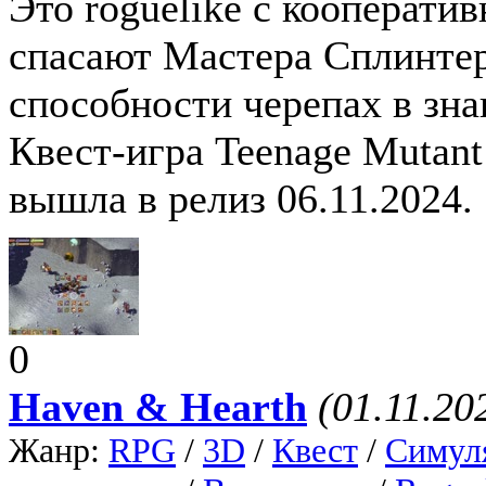
Это roguelike с кооперати
спасают Мастера Сплинтер
способности черепах в зн
Квест-игра Teenage Mutant N
вышла в релиз 06.11.2024.
0
Haven & Hearth
(01.11.20
Жанр:
RPG
/
3D
/
Квест
/
Симул