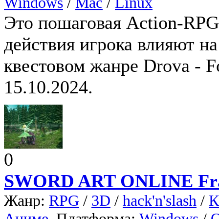
Windows
/
Mac
/
Linux
Это пошаговая Action-RPG
действия игрока влияют на
квестовом жанре Drova - F
15.10.2024.
0
SWORD ART ONLINE Fra
Жанр:
RPG
/
3D
/
hack'n'slash
/
К
Аниме
, Платформа:
Windows
/