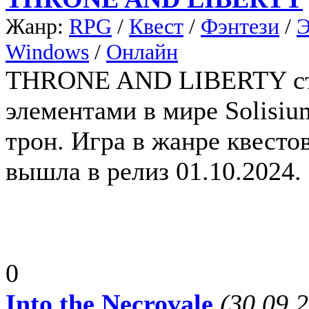
Жанр:
RPG
/
Квест
/
Фэнтези
/
Windows
/
Онлайн
THRONE AND LIBERTY стра
элементами в мире Solisiu
трон. Игра в жанре кве
вышла в релиз 01.10.2024.
0
Into the Necrovale
(30.09.