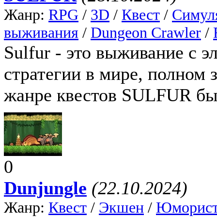
Жанр:
RPG
/
3D
/
Квест
/
Симул
выживания
/
Dungeon Crawler
/
Sulfur - это выживание с 
стратегии в мире, полном 
жанре квестов SULFUR бы
0
Dunjungle
(22.10.2024)
Жанр:
Квест
/
Экшен
/
Юморист