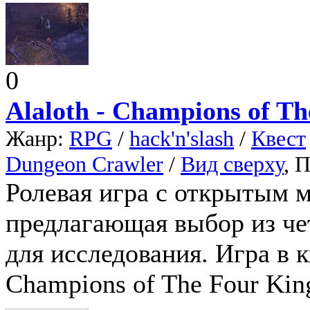
0
Alaloth - Champions of T
Жанр:
RPG
/
hack'n'slash
/
Квест
Dungeon Crawler
/
Вид сверху
, 
Ролевая игра с открытым м
предлагающая выбор из че
для исследования. Игра в к
Champions of The Four Kin