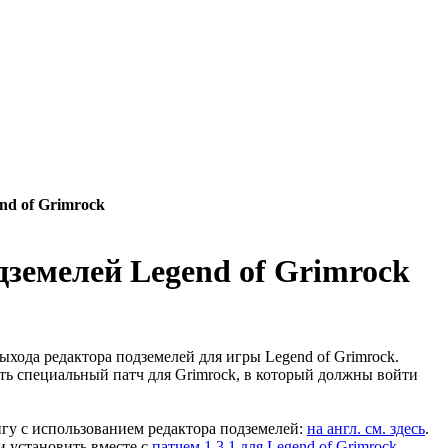
nd of Grimrock
дземелей Legend of Grimrock
ыхода редактора подземелей для игры Legend of Grimrock.
ть специальный патч для Grimrock, в который должны войти
гу с использованием редактора подземелей:
на англ. см. здесь
.
и установить вместе с
патчем 1.3.1 для Legend of Grimrock
.