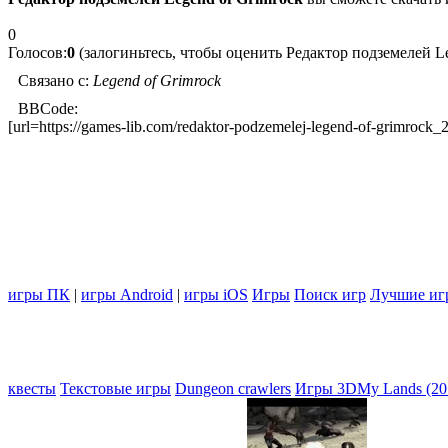
0
Голосов:
0
(залогиньтесь, чтобы оценить Редактор подземелей Le
Связано с:
Legend of Grimrock
BBCode:
[url=https://games-lib.com/redaktor-podzemelej-legend-of-grimroc
игры ПК
|
игры Android
|
игры iOS
Игры
Поиск игр
Лучшие иг
квесты
Текстовые игры
Dungeon crawlers
Игры 3D
My Lands (20