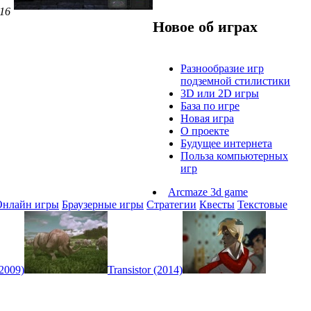
016
Новое об играх
Разнообразие игр
подземной стилистики
3D или 2D игры
База по игре
Новая игра
О проекте
Будущее интернета
Польза компьютерных
игр
Arcmaze 3d game
Онлайн игры
Браузерные игры
Стратегии
Квесты
Текстовые
(2009)
Transistor (2014)