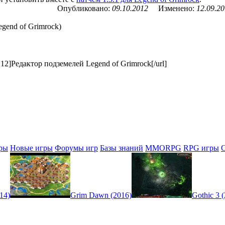
Опубликовано:
09.10.2012
Изменено:
12.09.2
gend of Grimrock)
k_212]Редактор подземелей Legend of Grimrock[/url]
ры
Новые игры
Форумы игр
Базы знаний
MMORPG
RPG игры
14)
Grim Dawn (2016)
Gothic 3 