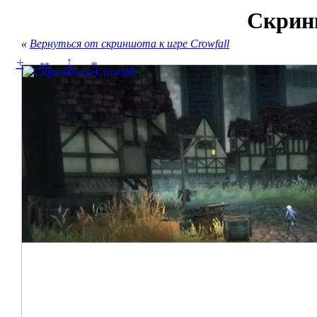
Скрин
«
Вернуться от скриншота к игре Crowfall
↔
↕
+
*