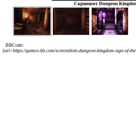
Скриншот Dungeon Kingdom:
BBCode:
[url=https://games-lib.com/screenshots-dungeon-kingdom-sign-of-