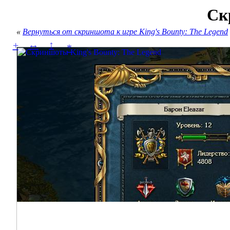
Ск
«
Вернуться от скриншота к игре King's Bounty: The Legend
↔
↕
+
*