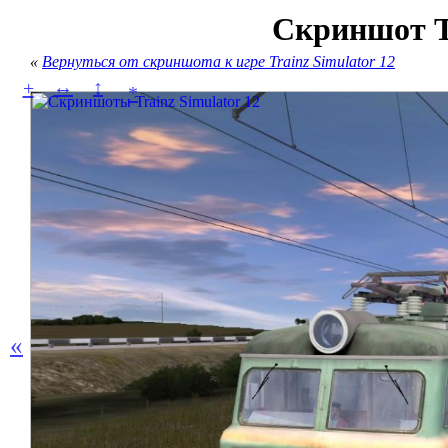
Скриншот Tr
«
Вернуться от скриншота к игре Trainz Simulator 12
↔
↕
+
*
«