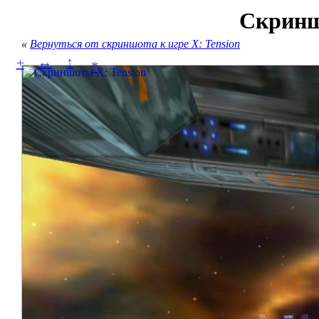
Скринш
«
Вернуться от скриншота к игре X: Tension
↔
↕
+
*