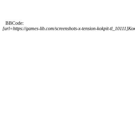
BBCode:
[url=https://games-lib.com/screenshots-x-tension-kokpit-tl_10111]К