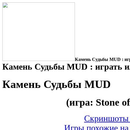
Камень Судьбы MUD : игр
Камень Судьбы MUD : играть и
Камень Судьбы MUD
(игра: Stone of
Скриншоты
Игры похожие н