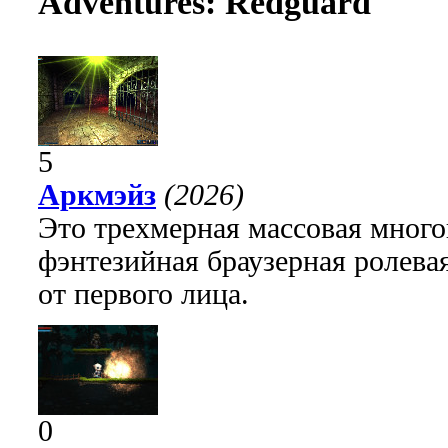
Adventures: Redguard"
5
Аркмэйз
(2026)
Это трехмерная массовая много
фэнтезийная браузерная ролева
от первого лица.
0