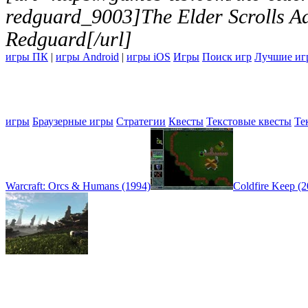
redguard_9003]The Elder Scrolls Ad
Redguard[/url]
игры ПК
|
игры Android
|
игры iOS
Игры
Поиск игр
Лучшие иг
игры
Браузерные игры
Стратегии
Квесты
Текстовые квесты
Те
Warcraft: Orcs & Humans (1994)
Coldfire Keep (2