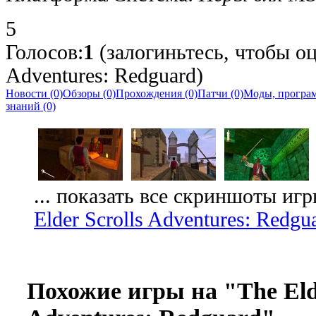
5
Голосов:
1
(залогиньтесь, чтобы оц
Adventures: Redguard)
Новости (0)
Обзоры (0)
Прохождения (0)
Патчи (0)
Моды, програм
знаний (0)
... показать все скриншоты иг
Elder Scrolls Adventures: Redgu
Похожие игры на "The Elde