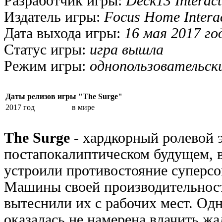
Разработчик игры:
Deck13 Interact
Издатель игры:
Focus Home Interac
Дата выхода игры:
16 мая 2017 го
Статус игры:
игра вышла
Режим игры:
однопользовательск
Даты релизов игры "The Surge"
2017 год
в мире
The Surge
- хардкорный ролевой 
постапокалиптическом будущем, 
устроили противостояние супер
Машины своей производительнос
вытеснили их с рабочих мест. Одн
оказалась не намерена влачить жа