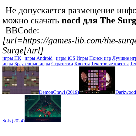
Не допускается размещение инфо
можно скачать
nocd для The Surg
BBCode:
[url=https://games-lib.com/the-sur
Surge[/url]
игры ПК
|
игры Android
|
игры iOS
Игры
Поиск игр
Лучшие иг
игры
Браузерные игры
Стратегии
Квесты
Текстовые квесты
Те
DemonCrawl (2019)
Darkwood
Sols (2024)