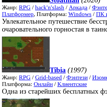
Жанр:
RPG
/
hack'n'slash
/
Аркада
/
Фэнт
Платформер
, Платформа:
Windows
/
ПК 
Увлекательное путешествие бесс
очаровательного горностая в таин
Tibia
(1997)
Жанр:
RPG
/
Grid-based
/
Фэнтези
/
Изом
Платформа:
Онлайн
/
Клиентские
Одна из старейших бесплатных 