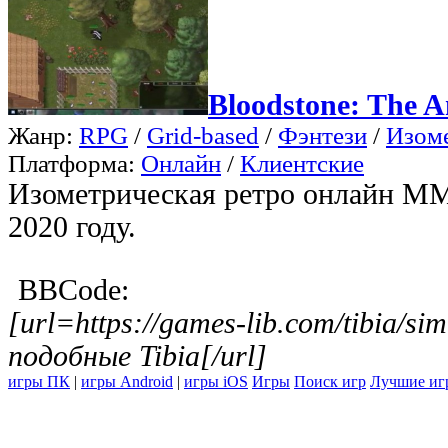
Bloodstone: The A
Жанр:
RPG
/
Grid-based
/
Фэнтези
/
Изом
Платформа:
Онлайн
/
Клиентские
Изометрическая ретро онлайн M
2020 году.
BBCode:
[url=https://games-lib.com/tibia/
подобные Tibia[/url]
игры ПК
|
игры Android
|
игры iOS
Игры
Поиск игр
Лучшие иг