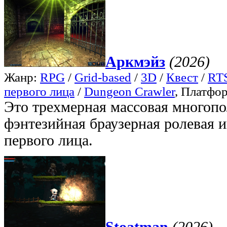
Аркмэйз
(2026)
Жанр:
RPG
/
Grid-based
/
3D
/
Квест
/
RTS
первого лица
/
Dungeon Crawler
, Платфо
Это трехмерная массовая многопо
фэнтезийная браузерная ролевая и
первого лица.
Stoatman
(2026)