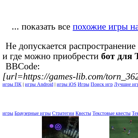
... показать все
похожие игры на
Не допускается распространение 
и где можно приобрести
бот для 
BBCode:
[url=https://games-lib.com/torn_36
игры ПК
|
игры Android
|
игры iOS
Игры
Поиск игр
Лучшие иг
игры
Браузерные игры
Стратегии
Квесты
Текстовые квесты
Те