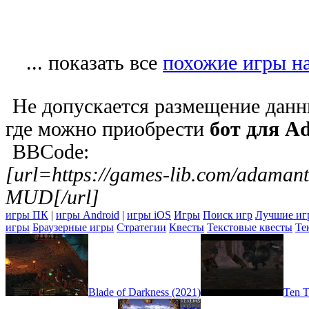
... показать все
похожие игры 
Не допускается размещение данн
где можно приобрести
бот для 
BBCode:
[url=https://games-lib.com/adama
MUD[/url]
игры ПК
|
игры Android
|
игры iOS
Игры
Поиск игр
Лучшие иг
игры
Браузерные игры
Стратегии
Квесты
Текстовые квесты
Те
Blade of Darkness (2021)
Ten T