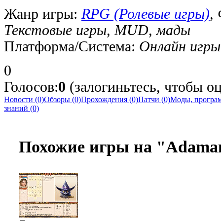
Жанр игры:
RPG (Ролевые игры)
,
Текстовые игры, MUD, мады
Платформа/Система:
Онлайн игры
0
Голосов:
0
(залогиньтесь, чтобы 
Новости (0)
Обзоры (0)
Прохождения (0)
Патчи (0)
Моды, програм
знаний (0)
Похожие игры на "Adam