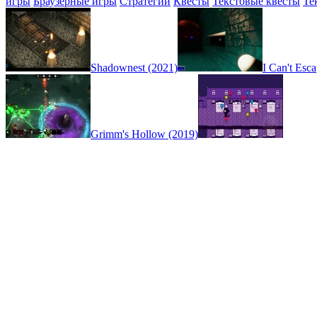
игры
Браузерные игры
Стратегии
Квесты
Текстовые квесты
Те
Shadownest (2021)
I Can't Esc
Grimm's Hollow (2019)