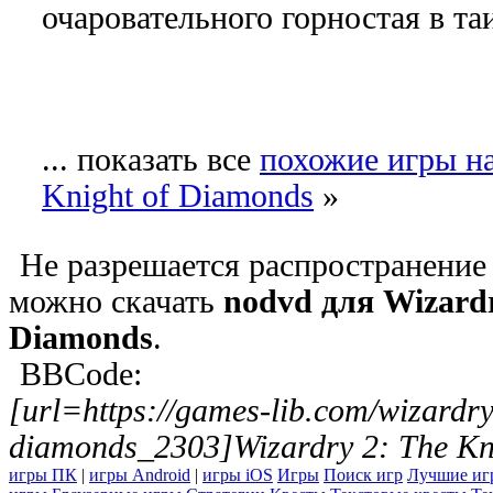
очаровательного горностая в т
... показать все
похожие игры на
Knight of Diamonds
»
Не разрешается распространение 
можно скачать
nodvd для Wizardr
Diamonds
.
BBCode:
[url=https://games-lib.com/wizardry
diamonds_2303]Wizardry 2: The Kni
игры ПК
|
игры Android
|
игры iOS
Игры
Поиск игр
Лучшие иг