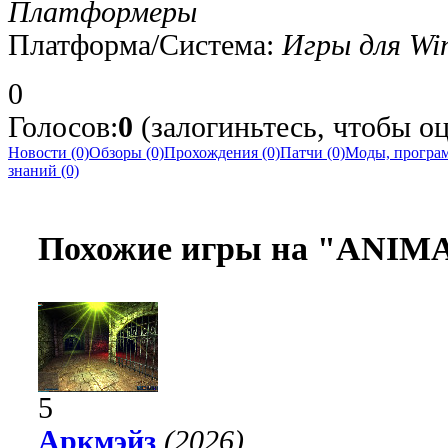
Платформеры
Платформа/Система:
Игры для Wi
0
Голосов:
0
(залогиньтесь, чтобы
Новости (0)
Обзоры (0)
Прохождения (0)
Патчи (0)
Моды, програм
знаний (0)
Похожие игры на "ANI
5
Аркмэйз
(2026)