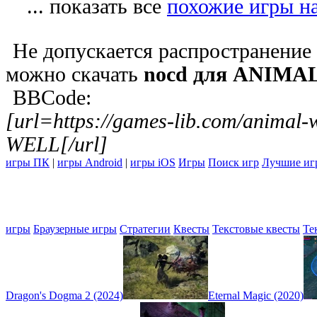
... показать все
похожие игры 
Не допускается распространение
можно скачать
nocd для ANIMA
BBCode:
[url=https://games-lib.com/anima
WELL[/url]
игры ПК
|
игры Android
|
игры iOS
Игры
Поиск игр
Лучшие иг
игры
Браузерные игры
Стратегии
Квесты
Текстовые квесты
Те
Dragon's Dogma 2 (2024)
Eternal Magic (2020)