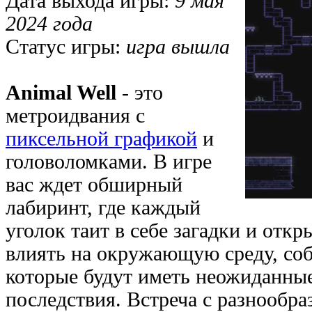
Дата выхода игры:
9 мая
2024 года
Статус игры:
игра вышла
Animal Well
- это
метроидвания с
пиксельной графикой
и
головоломками. В игре
вас ждет обширный
лабиринт, где каждый
уголок таит в себе загадки и отк
влиять на окружающую среду, со
которые будут иметь неожиданны
последствия. Встреча с разнообр