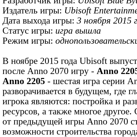
Разработчик игры:
Ubisoft Blue By
Издатель игры:
Ubisoft Entertainm
Дата выхода игры:
3 ноября 2015 
Статус игры:
игра вышла
Режим игры:
однопользовательск
В ноябре 2015 года Ubisoft выпу
после Anno 2070 игру -
Anno 220
Anno 2205
- шестая игра серии A
разворачивается в будущем, где г
игрока являются: постройка и раз
ресурсов, а также многое другое.
от предыдущей игры Anno 2070 с
возможности строительства город