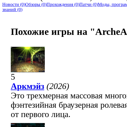
Новости (0)
Обзоры (0)
Прохождения (0)
Патчи (0)
Моды, програм
знаний (0)
Похожие игры на "ArcheA
5
Аркмэйз
(2026)
Это трехмерная массовая много
фэнтезийная браузерная ролева
от первого лица.