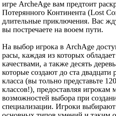
игре ArcheAge вам предтоит раск
Потерянного Континента (Lost Con
длительные приключения. Вас жд
вы постречаете на вооем пути.
На выбор игрока в ArchAge дост
расы, каждая из которых обладае
качествами, а также десять дерев
которые создают до ста двадцати
класса (вы тольно представьте 12
классов!), предоставляя игрокам
возможностей выбора при создан
специализации. Игроки выбирают 
основных типов умений и таким 