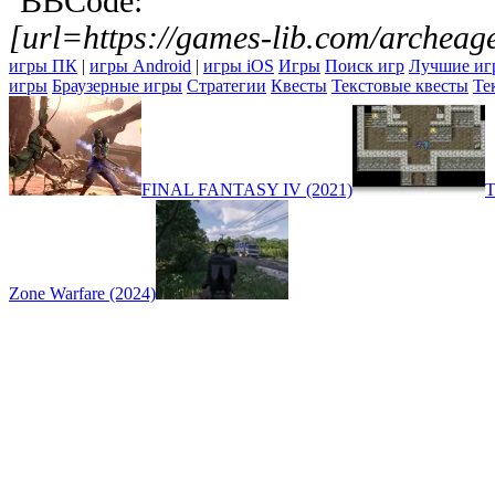
BBCode:
[url=https://games-lib.com/archea
игры ПК
|
игры Android
|
игры iOS
Игры
Поиск игр
Лучшие иг
игры
Браузерные игры
Стратегии
Квесты
Текстовые квесты
Те
FINAL FANTASY IV (2021)
T
Zone Warfare (2024)