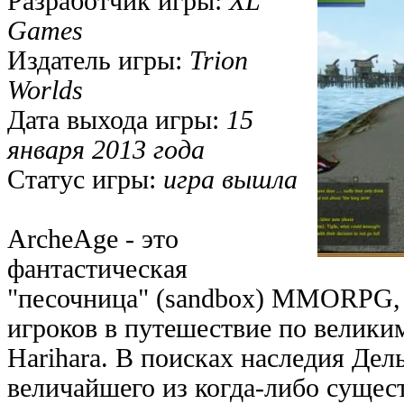
Разработчик игры:
XL
Games
Издатель игры:
Trion
Worlds
Дата выхода игры:
15
января 2013 года
Статус игры:
игра вышла
ArcheAge - это
фантастическая
"песочница" (sandbox) MMORPG, 
игроков в путешествие по велики
Harihara. В поисках наследия Дел
величайшего из когда-либо сущес