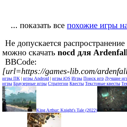
... показать все
похожие игры на
Не допускается распространение
можно скачать
nocd для Ardenfal
BBCode:
[url=https://games-lib.com/ardenfal
игры ПК
|
игры Android
|
игры iOS
Игры
Поиск игр
Лучшие иг
игры
Браузерные игры
Стратегии
Квесты
Текстовые квесты
Те
King Arthur: Knight's Tale (2022)