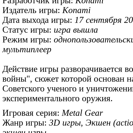
Разработчик игры:
Konami
Издатель игры:
Konami
Дата выхода игры:
17 сентября 20
Статус игры:
игра вышла
Режим игры:
однопользовательск
мультиплеер
Действие игры разворачивается в
войны", сюжет которой основан 
Советского ученого и уничтожени
экспериментального оружия.
Игровая серия:
Metal Gear
Жанр игры:
3D игры, Экшен (acti
экшен игры