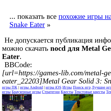
... показать все
похожие игры на 
Snake Eater
»
Не допускается публикация инфо
можно скачать
nocd для Metal Ge
Eater
.
BBCode:
[url=https://games-lib.com/metal-ge
eater_22203]Metal Gear Solid 3: Sn
игры ПК
|
игры Android
|
игры iOS
Игры
Поиск игр
Лучшие иг
игры
Браузерные игры
Стратегии
Квесты
Текстовые квесты
Те