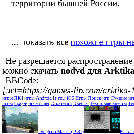
территории бывшей России.
... показать все
похожие игры на
Не разрешается распространение 
можно скачать
nodvd для Arktika
BBCode:
[url=https://games-lib.com/arktika-
игры ПК
|
игры Android
|
игры iOS
Игры
Поиск игр
Лучшие иг
игры
Браузерные игры
Стратегии
Квесты
Текстовые квесты
Те
Dungeon Master (1987)
PGA T