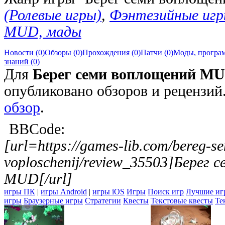
(Ролевые игры)
,
Фэнтезийные иг
MUD, мады
Новости (0)
Обзоры (0)
Прохождения (0)
Патчи (0)
Моды, програм
знаний (0)
Для
Берег семи воплощений M
опубликовано обзоров и рецензи
обзор
.
BBCode:
[url=https://games-lib.com/bereg-se
voploschenij/review_35503]Берег 
MUD[/url]
игры ПК
|
игры Android
|
игры iOS
Игры
Поиск игр
Лучшие иг
игры
Браузерные игры
Стратегии
Квесты
Текстовые квесты
Те