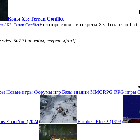
Коды X3: Terran Conflict
Некоторые коды и секреты X3: Terran Conflict.
ты
/
X3: Terran Conflict
t-codes_507]Чит коды, секреты[/url]
ры
Новые игры
Форумы игр
Базы знаний
MMORPG
RPG игры
ms Zhao Yun (2024)
Frontier: Elite 2 (1993)