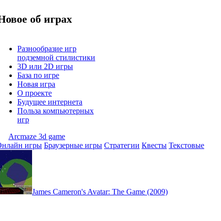
Новое об играх
Разнообразие игр
подземной стилистики
3D или 2D игры
База по игре
Новая игра
О проекте
Будущее интернета
Польза компьютерных
игр
Arcmaze 3d game
Онлайн игры
Браузерные игры
Стратегии
Квесты
Текстовые
James Cameron's Avatar: The Game (2009)