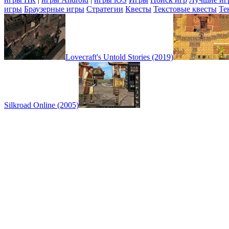
игры
Браузерные игры
Стратегии
Квесты
Текстовые квесты
Те
Lovecraft's Untold Stories (2019)
Silkroad Online (2005)