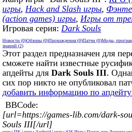
игры
,
Hack and Slash игры
,
Фэнте
(action games) игры
,
Игры от тре
Игровая серия:
Dark Souls
Новости (0)
Обзоры (0)
Прохождения (0)
Патчи (0)
Моды, програм
знаний (2)
Этот раздел предназначен для пер
сможете найти известные русифик
апдейты для
Dark Souls III
. Одна
сих пор никто не опубликовал па
добавить информацию по апдейту
BBCode:
[url=https://games-lib.com/dark-so
Souls III[/url]
игры ПК
|
игры Android
|
игры iOS
Игры
Поиск игр
Лучшие иг