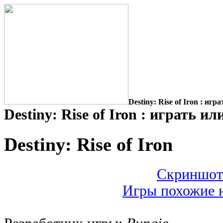
Destiny: Rise of Iron : игр
Destiny: Rise of Iron : играть ил
Destiny: Rise of Iron
Скриншоты
Игры похожие на