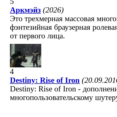
5
Аркмэйз
(2026)
Это трехмерная массовая много
фэнтезийная браузерная ролева
от первого лица.
4
Destiny: Rise of Iron
(20.09.201
Destiny: Rise of Iron - дополне
многопользовательскому шутеру