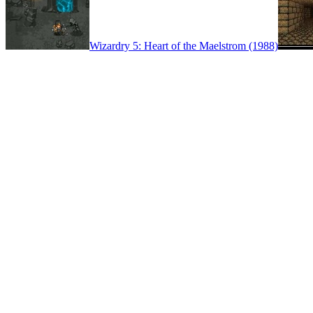
Wizardry 5: Heart of the Maelstrom (1988)