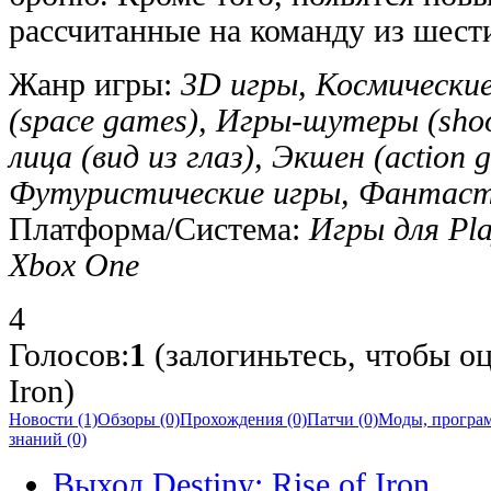
рассчитанные на команду из шести
Жанр игры:
3D игры, Космические
(space games), Игры-шутеры (shoo
лица (вид из глаз), Экшен (action 
Футуристические игры, Фантаст
Платформа/Система:
Игры для Pla
Xbox One
4
Голосов:
1
(залогиньтесь, чтобы оц
Iron)
Новости (1)
Обзоры (0)
Прохождения (0)
Патчи (0)
Моды, програм
знаний (0)
Выход Destiny: Rise of Iron