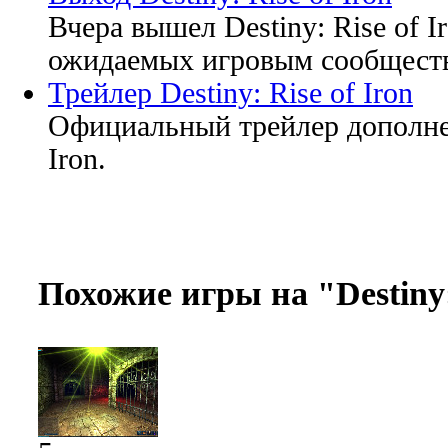
Вчера вышел Destiny: Rise of I
ожидаемых игровым сообществ
Трейлер Destiny: Rise of Iron
Официальный трейлер дополнен
Iron.
Похожие игры на "Destiny: