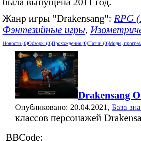
была выпущена 2011 год.
Жанр игры "Drakensang":
RPG (
Фэнтезийные игры
,
Изометриче
Новости (0)
Обзоры (0)
Прохождения (0)
Патчи (0)
Моды, програм
Drakensang O
Опубликовано: 20.04.2021,
База зн
классов персонажей Drakensa
BBCode: