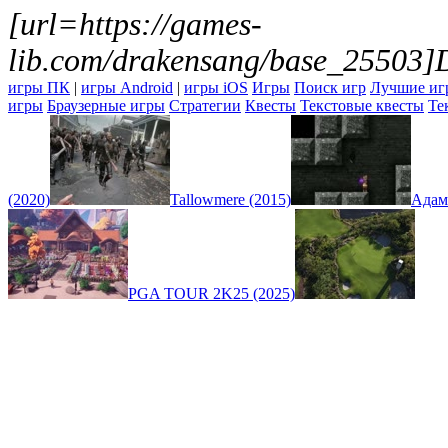
[url=https://games-
lib.com/drakensang/base_25503]D
игры ПК
|
игры Android
|
игры iOS
Игры
Поиск игр
Лучшие иг
игры
Браузерные игры
Стратегии
Квесты
Текстовые квесты
Те
(2020)
Tallowmere (2015)
Адам
PGA TOUR 2K25 (2025)