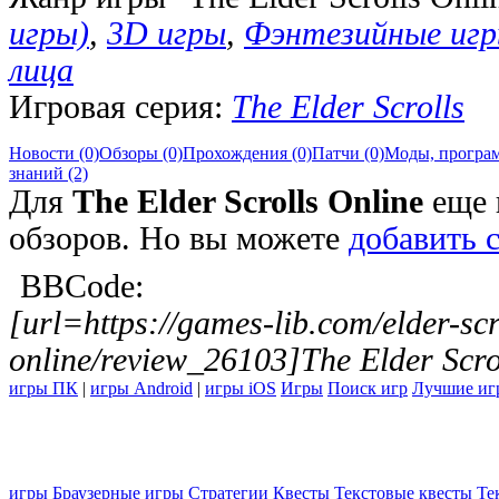
игры)
,
3D игры
,
Фэнтезийные иг
лица
Игровая серия:
The Elder Scrolls
Новости (0)
Обзоры (0)
Прохождения (0)
Патчи (0)
Моды, програм
знаний (2)
Для
The Elder Scrolls Online
еще 
обзоров. Но вы можете
добавить 
BBCode:
[url=https://games-lib.com/elder-scr
online/review_26103]The Elder Scrol
игры ПК
|
игры Android
|
игры iOS
Игры
Поиск игр
Лучшие иг
игры
Браузерные игры
Стратегии
Квесты
Текстовые квесты
Те