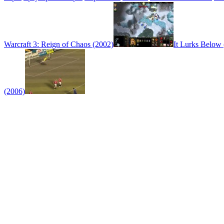
Warcraft 3: Reign of Chaos (2002)
It Lurks Below
(2006)