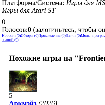
Платформа/Система:
Игры для MS
Игры для Atari ST
0
Голосов:
0
(залогиньтесь, чтобы оце
Новости (0)
Обзоры (0)
Прохождения (0)
Патчи (0)
Моды, програм
знаний (0)
Похожие игры на "Frontier:
5
Аркмэйз
(2026)