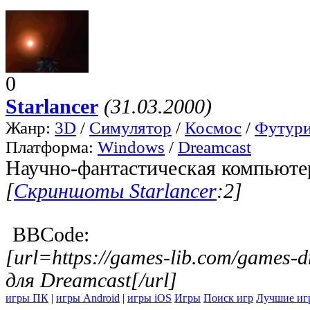
0
Starlancer
(31.03.2000)
Жанр:
3D
/
Симулятор
/
Космос
/
Футури
Платформа:
Windows
/
Dreamcast
Научно-фантастическая компьютер
[
Скриншоты Starlancer
:2]
BBCode:
[url=https://games-lib.com/games
для Dreamcast[/url]
игры ПК
|
игры Android
|
игры iOS
Игры
Поиск игр
Лучшие иг