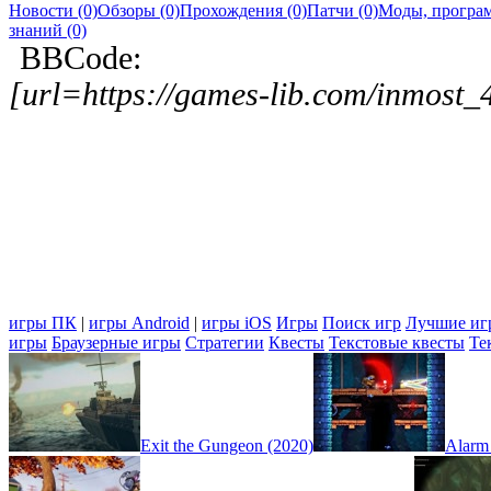
Новости (0)
Обзоры (0)
Прохождения (0)
Патчи (0)
Моды, програм
знаний (0)
BBCode:
[url=https://games-lib.com/inmost
игры ПК
|
игры Android
|
игры iOS
Игры
Поиск игр
Лучшие иг
игры
Браузерные игры
Стратегии
Квесты
Текстовые квесты
Те
Exit the Gungeon (2020)
Alarm 