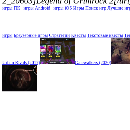
2_20603]Legend of Grimrock 2[/url
игры ПК
|
игры Android
|
игры iOS
Игры
Поиск игр
Лучшие иг
игры
Браузерные игры
Стратегии
Квесты
Текстовые квесты
Те
Urban Rivals (2017)
Gatewalkers (2020)