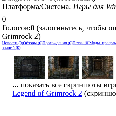
Платформа/Система:
Игры для Wi
0
Голосов:
0
(залогиньтесь, чтобы оц
Grimrock 2)
Новости (0)
Обзоры (0)
Прохождения (0)
Патчи (0)
Моды, програм
знаний (0)
... показать все скриншоты иг
Legend of Grimrock 2
(скриншот